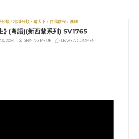
長分類
/
地域分類
/
晴天下
/
伴我啟程
/
澳紐
⟫ (粵語)(新西蘭系列) SV1765
0, 2024
SHINING ME UP
LEAVE A COMMENT