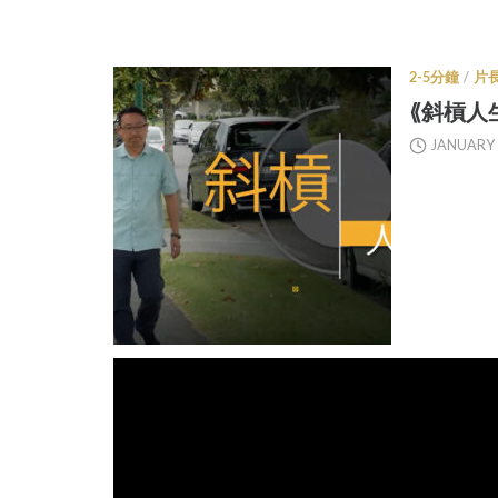
2-5分鐘
/
片
⟪斜槓人生
JANUARY 1