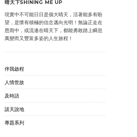
晴天下SHINING ME UP
現實中不可能日日是個大晴天，活著能多有盼
望，是懷有積極的信念邁向光明！無論正走在
恩雨中，或流連在晴天下，都能勇敢踏上瞬息
萬變而又豐富多姿的人生旅程！
伴我啟程
人情世故
及時語
談天說地
專題系列