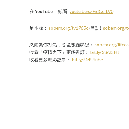
在 YouTube 上觀看:
youtu.be/sxFidCeILV0
足本版：
sobem.org/tv1765c
(粵語),
sobem.org/
恩雨為你打氣﹗各區關顧熱線﹕
sobem.org/lifeca
收看「疫情之下」更多視頻﹕
bit.ly/33AISHt
收看更多精彩故事：
bit.ly/SMUtube