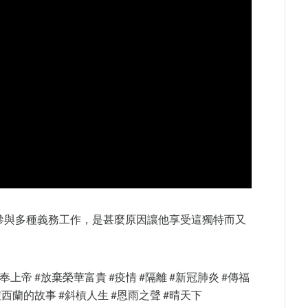
參與多種義務工作，是甚麼原因讓他享受這獨特而又
奉上帝 #放棄榮華富貴 #疫情 #隔離 #新冠肺炎 #傳福
紐西蘭的故事 #斜槓人生 #恩雨之聲 #晴天下