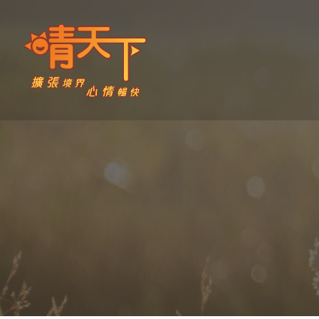
Skip
to
content
晴天下 SHININGMEUP