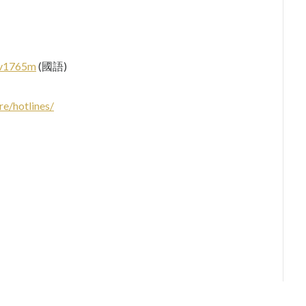
tv1765m
(國語)
re/hotlines/