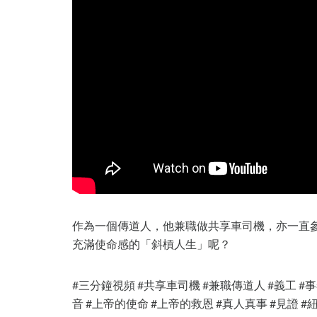
作為一個傳道人，他兼職做共享車司機，亦一直
充滿使命感的「斜槓人生」呢？
#三分鐘視頻 #共享車司機 #兼職傳道人 #義工 #事
音 #上帝的使命 #上帝的救恩 #真人真事 #見證 #