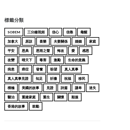
標籤分類
SOBEM
三分鐘視頻
信心
信靠
儆醒
加拿大
原諒
喜樂
夫妻關係
婚姻
家庭
平安
恩典
恩雨之聲
悔改
愛
感恩
改變
晴天下
毒害
激勵
生命的意義
病患
癌症
發奮
盼望
真人真事
真人真事見證
知足
祈禱
祝福
移民
積極
美國的故事
見證
詩篇
謙卑
迷失
醫治
重建家庭
重生
關懷
順服
香港的故事
鼓勵