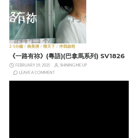
2-5分鐘
/
南美洲
/
晴天下
/
伴我啟程
《一路有祢》(粵語)(巴拿馬系列) SV1826
FEBRUARY 19, 2025
SHINING ME UP
LEAVE A COMMENT