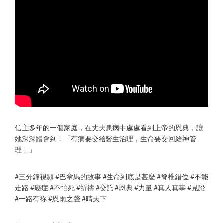
信主多年的一個家庭，在丈夫患病中處處看到上帝的恩典，讓
她深深體會到﹕「有病要交給醫生治理，生命要交回給神管
理﹗」
#三分鐘視頻 #巴拿馬的故事 #生命到底是甚麼 #脊椎錯位 #不能
走路 #癌症 #不怕死 #祈禱 #交託 #恩典 #力量 #真人真事 #見證
#一路有祢 #恩雨之聲 #晴天下