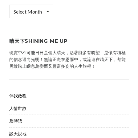
檔
案
櫃
晴天下SHINING ME UP
現實中不可能日日是個大晴天，活著能多有盼望，是懷有積極
的信念邁向光明！無論正走在恩雨中，或流連在晴天下，都能
勇敢踏上瞬息萬變而又豐富多姿的人生旅程！
伴我啟程
人情世故
及時語
談天說地