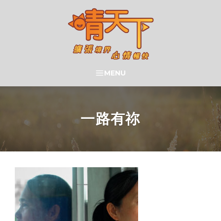
Skip
to
content
晴天下 SHININGMEUP
MENU
SEARCH
一路有祢