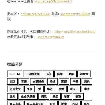
在YouTube上觀看:
youtu.be/pS3aQwkw6k0
足本版：
sobem.org/tv1826c
(粵語),
sobem.org/tv1826m
(國
語)
恩雨為你打氣﹗各區關顧熱線﹕
sobem.org/lifecare/hotlines/
收看更多精彩故事：
sobem.org/smu-yt
標籤分類
SOBEM
三分鐘視頻
信心
信靠
儆醒
加拿大
原諒
喜樂
夫妻關係
婚姻
家庭
平安
恩典
恩雨之聲
悔改
愛
感恩
改變
晴天下
毒害
激勵
生命的意義
病患
癌症
發奮
盼望
真人真事
真人真事見證
知足
祈禱
祝福
移民