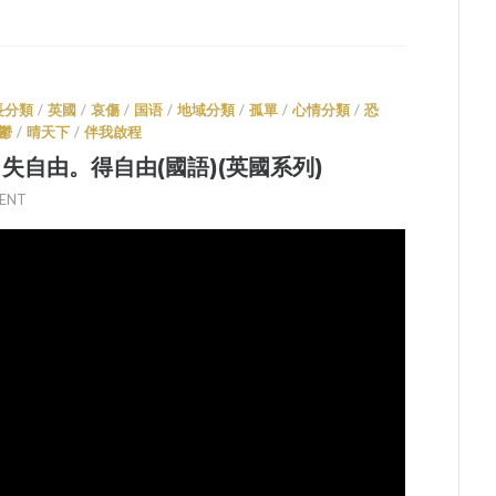
長分類
/
英國
/
哀傷
/
国语
/
地域分類
/
孤單
/
心情分類
/
恐
鬱
/
晴天下
/
伴我啟程
5 失自由。得自由(國語)(英國系列)
MENT