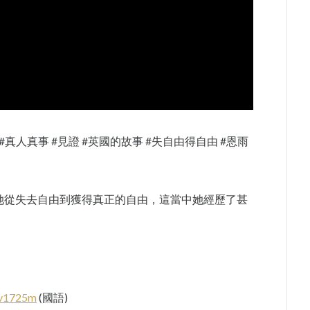
由 #真人真事 #見證 #英國的故事 #失自由得自由 #恩雨
她從失去自由到獲得真正的自由，這當中她經歷了甚
tv1725m
(國語)