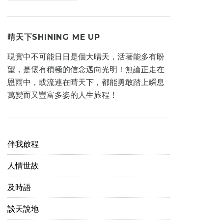
櫃
晴天下SHINING ME UP
現實中不可能日日是個大晴天，活著能多有盼
望，是懷有積極的信念邁向光明！無論正走在
恩雨中，或流連在晴天下，都能勇敢踏上瞬息
萬變而又豐富多姿的人生旅程！
伴我啟程
人情世故
及時語
談天說地