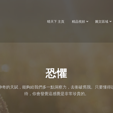
晴天下 主頁
精品視頻
圖文區域
恐懼
神奇的天賦，能夠給我們多一點洞察力，去衝破舊我。只要懂得
待，你會發覺這感覺是非常珍貴的。