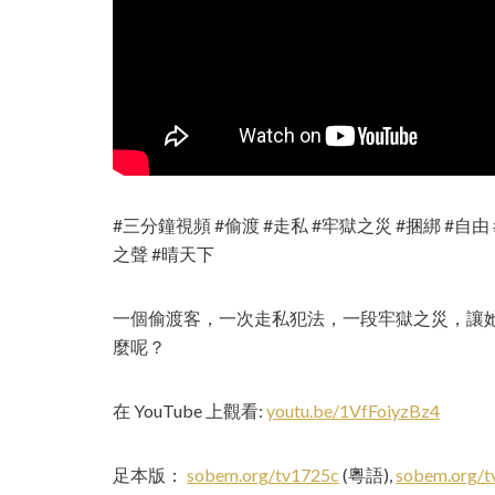
#三分鐘視頻 #偷渡 #走私 #牢獄之災 #捆綁 #自
之聲 #晴天下
一個偷渡客，一次走私犯法，一段牢獄之災，讓
麼呢？
在 YouTube 上觀看:
youtu.be/1VfFoiyzBz4
足本版：
sobem.org/tv1725c
(粵語),
sobem.org/