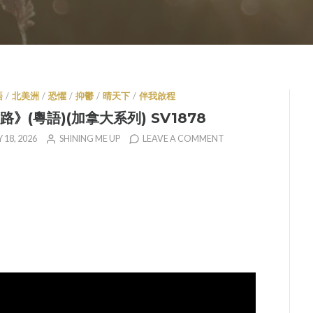
語
/
北美洲
/
恐懼
/
抑鬱
/
晴天下
/
伴我啟程
》(粵語)(加拿大系列) SV1878
18, 2026
SHINING ME UP
LEAVE A COMMENT