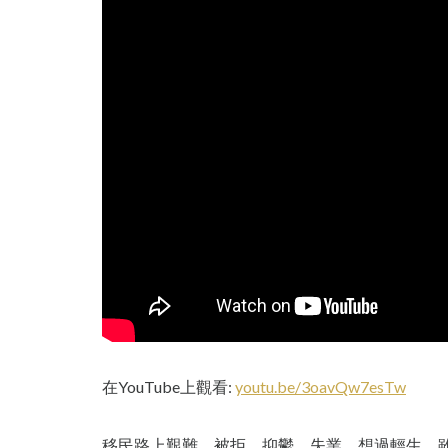
在YouTube上觀看:
youtu.be/3oavQw7esTw
移民路上艱難，被拒，抑鬱，失業，想過輕生，