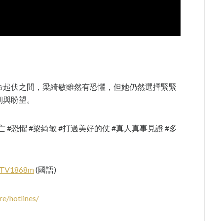
命起伏之間，梁綺敏雖然有恐懼，但她仍然選擇緊緊
韌與盼望。
死亡 #恐懼 #梁綺敏 #打過美好的仗 #真人真事見證 #多
/TV1868m
(國語)
re/hotlines/