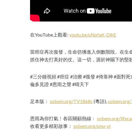
在YouTube上觀看:
youtu.be/uNpfaK-DihE
當癌症再次復發，生命彷彿進入倒數階段。在生
抓住神去打美好的仗。這一切，源於神賜下的堅
#三分鐘視頻 #癌症 #治療 #復發 #倚靠神 #面對
倫多見證 #恩雨之聲 #晴天下
足本版：
sobem.org/TV1868c
(粵語),
sobem.org
恩雨為你打氣﹗各區關顧熱線﹕
sobem.org/lifeca
收看更多精彩故事：
sobem.org/smu-yt