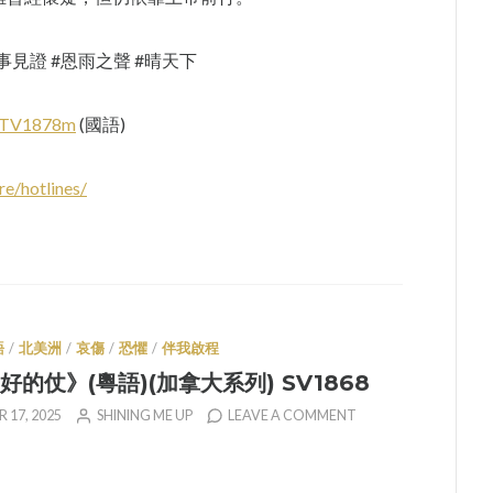
真事見證 #恩雨之聲 #晴天下
/TV1878m
(國語)
re/hotlines/
語
/
北美洲
/
哀傷
/
恐懼
/
伴我啟程
的仗》(粵語)(加拿大系列) SV1868
 17, 2025
SHINING ME UP
LEAVE A COMMENT