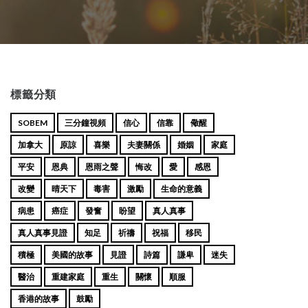
標籤分類
SOBEM
三分鐘視頻
信心
信靠
儆醒
加拿大
原諒
喜樂
夫妻關係
婚姻
家庭
平安
恩典
恩雨之聲
悔改
愛
感恩
改變
晴天下
毒害
激勵
生命的意義
病患
癌症
發奮
盼望
真人真事
真人真事見證
知足
祈禱
祝福
移民
積極
美國的故事
見證
詩篇
謙卑
迷失
醫治
重建家庭
重生
關懷
順服
香港的故事
鼓勵